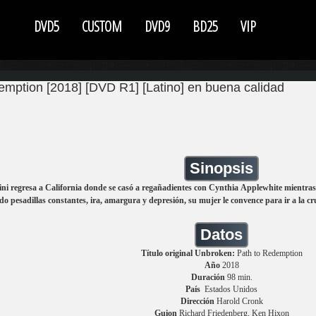
DVD5
CUSTOM
DVD9
BD25
VIP
mption [2018] [DVD R1] [Latino] en buena calidad
Sinopsis
ni regresa a California donde se casó a regañadientes con Cynthia Applewhite mientras
do pesadillas constantes, ira, amargura y depresión, su mujer le convence para ir a la c
Datos
Título original Unbroken:
Path to Redemption
Año
2018
Duración
98 min.
País
Estados Unidos
Dirección
Harold Cronk
Guion
Richard Friedenberg, Ken Hixon