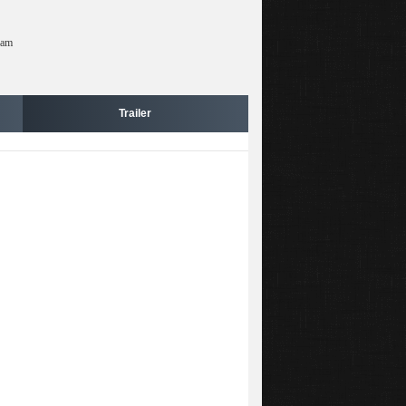
ham
Trailer