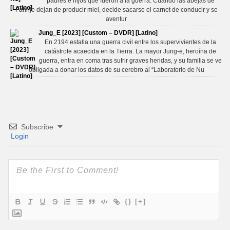
padres e hijos que fueron a la guerra. Cuando las abejas de
Fahrije dejan de producir miel, decide sacarse el carnet de conducir y se
aventur
Jung_E [2023] [Custom – DVDR] [Latino]
En 2194 estalla una guerra civil entre los supervivientes de la
catástrofe acaecida en la Tierra. La mayor Jung-e, heroína de
guerra, entra en coma tras sufrir graves heridas, y su familia se ve
obligada a donar los datos de su cerebro al “Laboratorio de Nu
Subscribe
Login
{}
[+]