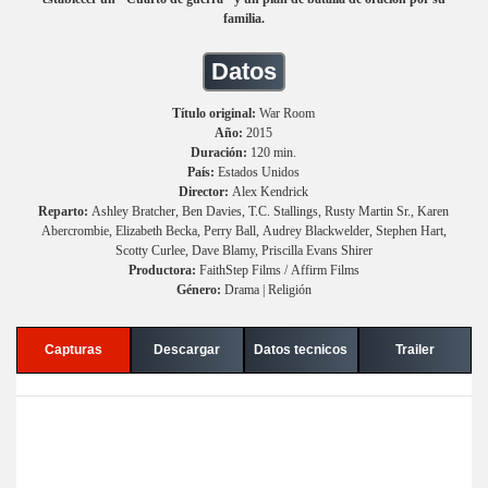
familia.
Datos
Título original:
War Room
Año:
2015
Duración:
120 min.
País:
Estados Unidos
Director:
Alex Kendrick
Reparto:
Ashley Bratcher, Ben Davies, T.C. Stallings, Rusty Martin Sr., Karen
Abercrombie, Elizabeth Becka, Perry Ball, Audrey Blackwelder, Stephen Hart,
Scotty Curlee, Dave Blamy, Priscilla Evans Shirer
Productora:
FaithStep Films / Affirm Films
Género:
Drama | Religión
Capturas
Descargar
Datos tecnicos
Trailer