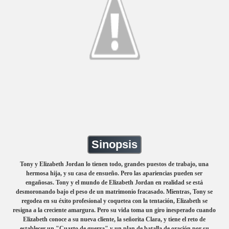
Sinopsis
Tony y Elizabeth Jordan lo tienen todo, grandes puestos de trabajo, una
hermosa hija, y su casa de ensueño. Pero las apariencias pueden ser
engañosas. Tony y el mundo de Elizabeth Jordan en realidad se está
desmoronando bajo el peso de un matrimonio fracasado. Mientras, Tony se
regodea en su éxito profesional y coquetea con la tentación, Elizabeth se
resigna a la creciente amargura. Pero su vida toma un giro inesperado cuando
Elizabeth conoce a su nueva cliente, la señorita Clara, y tiene el reto de
establecer un "Cuarto de guerra" y un plan de batalla de oración por su