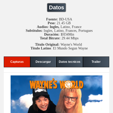
Datos
Fuente:
BD-USA
Peso:
21.45 GB
Audios: Ingles,
Latino, France
Subtitulos:
Ingles, Latino, Frances, Portugues
Duración: 1
H34Min
Total Bitrate:
29.44 Mbps
Titulo Original:
Wayne's World
Titulo Latino
: El Mundo Segun Wayne
Capturas
Descargar
Datos tecnicos
Trailer