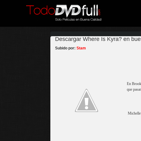
Descargar Where Is Kyra? en bue
Subido por:
Stam
En Brookl
que pasan
Michelle