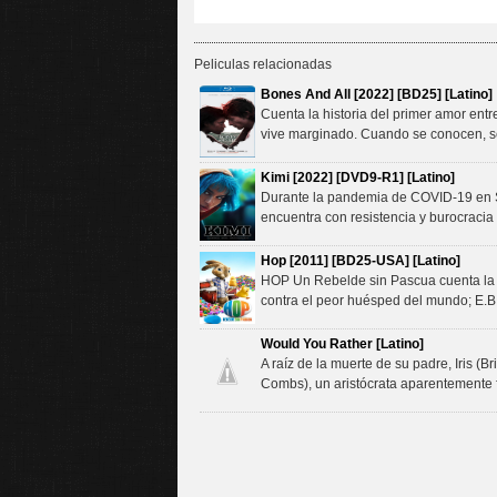
Peliculas relacionadas
Bones And All [2022] [BD25] [Latino]
Cuenta la historia del primer amor ent
vive marginado. Cuando se conocen, se 
Kimi [2022] [DVD9-R1] [Latino]
Durante la pandemia de COVID-19 en Sea
encuentra con resistencia y burocracia
Hop [2011] [BD25-USA] [Latino]
HOP Un Rebelde sin Pascua cuenta la 
contra el peor huésped del mundo; E.B
Would You Rather [Latino]
A raíz de la muerte de su padre, Iris 
Combs), un aristócrata aparentemente 