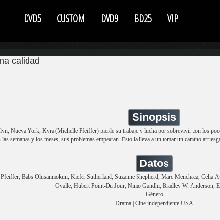
DVD5
CUSTOM
DVD9
BD25
VIP
na calidad
Sinopsis
yn, Nueva York, Kyra (Michelle Pfeiffer) pierde su trabajo y lucha por sobrevivir con los po
 las semanas y los meses, sus problemas empeoran. Esto la lleva a un tomar un camino arriesg
Datos
 Pfeiffer, Babs Olusanmokun, Kiefer Sutherland, Suzanne Shepherd, Marc Menchaca, Celia
Ovalle, Hubert Point-Du Jour, Nimo Gandhi, Bradley W. Anderson, E
Género
Drama | Cine independiente USA