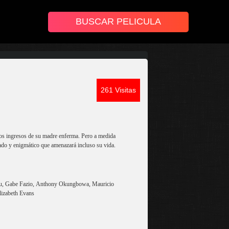
261 Visitas
cos ingresos de su madre enferma. Pero a medida
ado y enigmático que amenazará incluso su vida.
 Au, Gabe Fazio, Anthony Okungbowa, Mauricio
lizabeth Evans