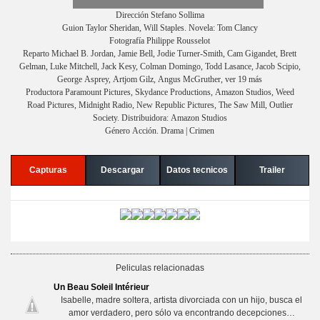
Dirección Stefano Sollima
Guion Taylor Sheridan, Will Staples. Novela: Tom Clancy
Fotografía Philippe Rousselot
Reparto Michael B. Jordan, Jamie Bell, Jodie Turner-Smith, Cam Gigandet, Brett
Gelman, Luke Mitchell, Jack Kesy, Colman Domingo, Todd Lasance, Jacob Scipio,
George Asprey, Artjom Gilz, Angus McGruther, ver 19 más
Productora Paramount Pictures, Skydance Productions, Amazon Studios, Weed
Road Pictures, Midnight Radio, New Republic Pictures, The Saw Mill, Outlier
Society. Distribuidora: Amazon Studios
Género Acción. Drama | Crimen
Capturas
Descargar
Datos tecnicos
Trailer
Peliculas relacionadas
Un Beau Soleil Intérieur
Isabelle, madre soltera, artista divorciada con un hijo, busca el
amor verdadero, pero sólo va encontrando decepciones…