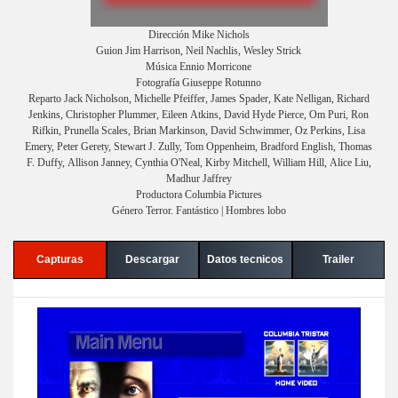
Dirección Mike Nichols
Guion Jim Harrison, Neil Nachlis, Wesley Strick
Música Ennio Morricone
Fotografía Giuseppe Rotunno
Reparto Jack Nicholson, Michelle Pfeiffer, James Spader, Kate Nelligan, Richard
Jenkins, Christopher Plummer, Eileen Atkins, David Hyde Pierce, Om Puri, Ron
Rifkin, Prunella Scales, Brian Markinson, David Schwimmer, Oz Perkins, Lisa
Emery, Peter Gerety, Stewart J. Zully, Tom Oppenheim, Bradford English, Thomas
F. Duffy, Allison Janney, Cynthia O'Neal, Kirby Mitchell, William Hill, Alice Liu,
Madhur Jaffrey
Productora Columbia Pictures
Género Terror. Fantástico | Hombres lobo
Capturas
Descargar
Datos tecnicos
Trailer