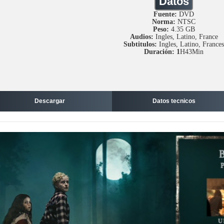
Datos
Fuente:
DVD
Norma:
NTSC
Peso:
4.35 GB
Audios:
Ingles, Latino, France
Subtitulos:
Ingles, Latino, Frances
Duración: 1
H43Min
Descargar
Datos tecnicos