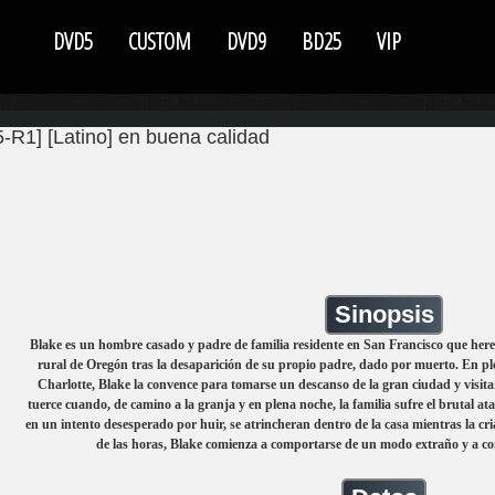
DVD5
CUSTOM
DVD9
BD25
VIP
R1] [Latino] en buena calidad
Sinopsis
Blake es un hombre casado y padre de familia residente en San Francisco que here
rural de Oregón tras la desaparición de su propio padre, dado por muerto. En ple
Charlotte, Blake la convence para tomarse un descanso de la gran ciudad y visita
tuerce cuando, de camino a la granja y en plena noche, la familia sufre el brutal a
en un intento desesperado por huir, se atrincheran dentro de la casa mientras la cr
de las horas, Blake comienza a comportarse de un modo extraño y a conv