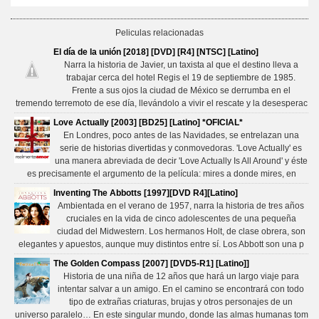
Peliculas relacionadas
El día de la unión [2018] [DVD] [R4] [NTSC] [Latino]
Narra la historia de Javier, un taxista al que el destino lleva a
trabajar cerca del hotel Regis el 19 de septiembre de 1985.
Frente a sus ojos la ciudad de México se derrumba en el
tremendo terremoto de ese día, llevándolo a vivir el rescate y la desesperac
Love Actually [2003] [BD25] [Latino] *OFICIAL*
En Londres, poco antes de las Navidades, se entrelazan una
serie de historias divertidas y conmovedoras. 'Love Actually' es
una manera abreviada de decir 'Love Actually Is All Around' y éste
es precisamente el argumento de la película: mires a donde mires, en
Inventing The Abbotts [1997][DVD R4][Latino]
Ambientada en el verano de 1957, narra la historia de tres años
cruciales en la vida de cinco adolescentes de una pequeña
ciudad del Midwestern. Los hermanos Holt, de clase obrera, son
elegantes y apuestos, aunque muy distintos entre sí. Los Abbott son una p
The Golden Compass [2007] [DVD5-R1] [Latino]]
Historia de una niña de 12 años que hará un largo viaje para
intentar salvar a un amigo. En el camino se encontrará con todo
tipo de extrañas criaturas, brujas y otros personajes de un
universo paralelo… En este singular mundo, donde las almas humanas tom