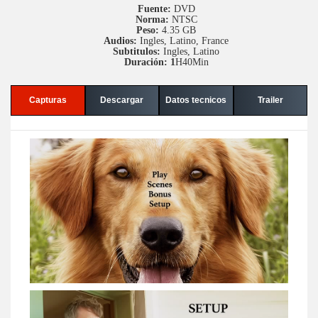
Fuente:
DVD
Norma:
NTSC
Peso:
4.35 GB
Audios:
Ingles, Latino, France
Subtitulos:
Ingles, Latino
Duración: 1
H40Min
Capturas
Descargar
Datos tecnicos
Trailer