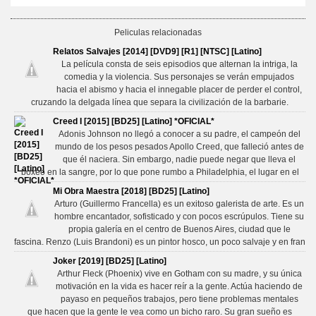
Peliculas relacionadas
Relatos Salvajes [2014] [DVD9] [R1] [NTSC] [Latino]
La película consta de seis episodios que alternan la intriga, la
comedia y la violencia. Sus personajes se verán empujados
hacia el abismo y hacia el innegable placer de perder el control,
cruzando la delgada línea que separa la civilización de la barbarie.
Creed I [2015] [BD25] [Latino] *OFICIAL*
Adonis Johnson no llegó a conocer a su padre, el campeón del
mundo de los pesos pesados Apollo Creed, que falleció antes de
que él naciera. Sin embargo, nadie puede negar que lleva el
boxeo en la sangre, por lo que pone rumbo a Philadelphia, el lugar en el
Mi Obra Maestra [2018] [BD25] [Latino]
Arturo (Guillermo Francella) es un exitoso galerista de arte. Es un
hombre encantador, sofisticado y con pocos escrúpulos. Tiene su
propia galería en el centro de Buenos Aires, ciudad que le
fascina. Renzo (Luis Brandoni) es un pintor hosco, un poco salvaje y en fran
Joker [2019] [BD25] [Latino]
Arthur Fleck (Phoenix) vive en Gotham con su madre, y su única
motivación en la vida es hacer reír a la gente. Actúa haciendo de
payaso en pequeños trabajos, pero tiene problemas mentales
que hacen que la gente le vea como un bicho raro. Su gran sueño es