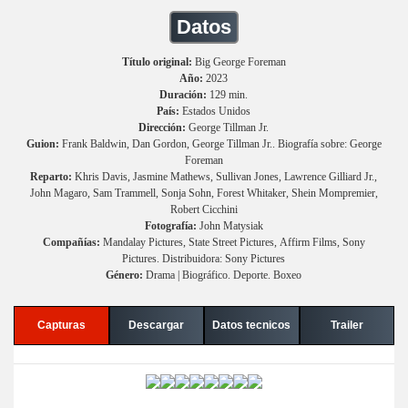
Datos
Título original:
Big George Foreman
Año:
2023
Duración:
129 min.
País:
Estados Unidos
Dirección:
George Tillman Jr.
Guion:
Frank Baldwin, Dan Gordon, George Tillman Jr.. Biografía sobre: George
Foreman
Reparto:
Khris Davis, Jasmine Mathews, Sullivan Jones, Lawrence Gilliard Jr.,
John Magaro, Sam Trammell, Sonja Sohn, Forest Whitaker, Shein Mompremier,
Robert Cicchini
Fotografía:
John Matysiak
Compañías:
Mandalay Pictures, State Street Pictures, Affirm Films, Sony
Pictures. Distribuidora: Sony Pictures
Género:
Drama | Biográfico. Deporte. Boxeo
Capturas
Descargar
Datos tecnicos
Trailer