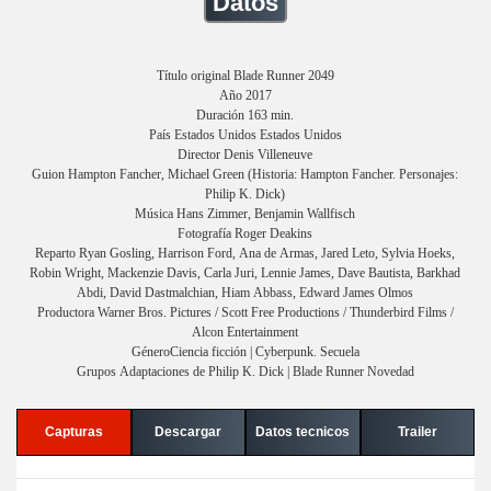
Datos
Título original Blade Runner 2049
Año 2017
Duración 163 min.
País Estados Unidos Estados Unidos
Director Denis Villeneuve
Guion Hampton Fancher, Michael Green (Historia: Hampton Fancher. Personajes:
Philip K. Dick)
Música Hans Zimmer, Benjamin Wallfisch
Fotografía Roger Deakins
Reparto Ryan Gosling, Harrison Ford, Ana de Armas, Jared Leto, Sylvia Hoeks,
Robin Wright, Mackenzie Davis, Carla Juri, Lennie James, Dave Bautista, Barkhad
Abdi, David Dastmalchian, Hiam Abbass, Edward James Olmos
Productora Warner Bros. Pictures / Scott Free Productions / Thunderbird Films /
Alcon Entertainment
GéneroCiencia ficción | Cyberpunk. Secuela
Grupos Adaptaciones de Philip K. Dick | Blade Runner Novedad
Capturas
Descargar
Datos tecnicos
Trailer