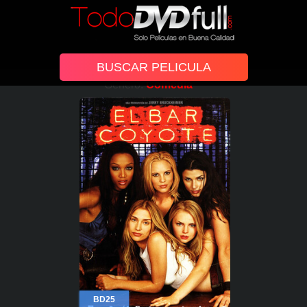
Género:
Comedia
BD25