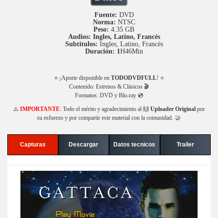
Fuente:
DVD
Norma:
NTSC
Peso:
4.35 GB
Audios: Ingles, Latino, Francés
Subtitulos:
Ingles, Latino, Francés
Duración: 1
H46Min
⭐ ¡Aporte disponible en
TODODVDFULL
! ⭐
Contenido: Estrenos & Clásicos 🎬
Formatos: DVD y Blu-ray 💿
⚠️
IMPORTANTE
: Todo el mérito y agradecimiento al 🙌
Uploader Original
por
su esfuerzo y por compartir este material con la comunidad. 🤝
Capturas
Descargar
Datos tecnicos
Trailer