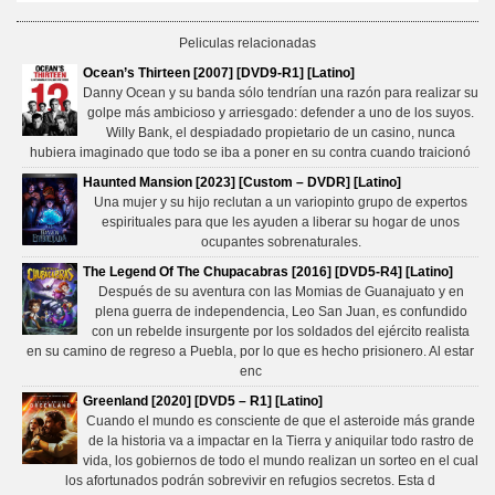
Peliculas relacionadas
Ocean’s Thirteen [2007] [DVD9-R1] [Latino]
Danny Ocean y su banda sólo tendrían una razón para realizar su
golpe más ambicioso y arriesgado: defender a uno de los suyos.
Willy Bank, el despiadado propietario de un casino, nunca
hubiera imaginado que todo se iba a poner en su contra cuando traicionó
Haunted Mansion [2023] [Custom – DVDR] [Latino]
Una mujer y su hijo reclutan a un variopinto grupo de expertos
espirituales para que les ayuden a liberar su hogar de unos
ocupantes sobrenaturales.
The Legend Of The Chupacabras [2016] [DVD5-R4] [Latino]
Después de su aventura con las Momias de Guanajuato y en
plena guerra de independencia, Leo San Juan, es confundido
con un rebelde insurgente por los soldados del ejército realista
en su camino de regreso a Puebla, por lo que es hecho prisionero. Al estar
enc
Greenland [2020] [DVD5 – R1] [Latino]
Cuando el mundo es consciente de que el asteroide más grande
de la historia va a impactar en la Tierra y aniquilar todo rastro de
vida, los gobiernos de todo el mundo realizan un sorteo en el cual
los afortunados podrán sobrevivir en refugios secretos. Esta d