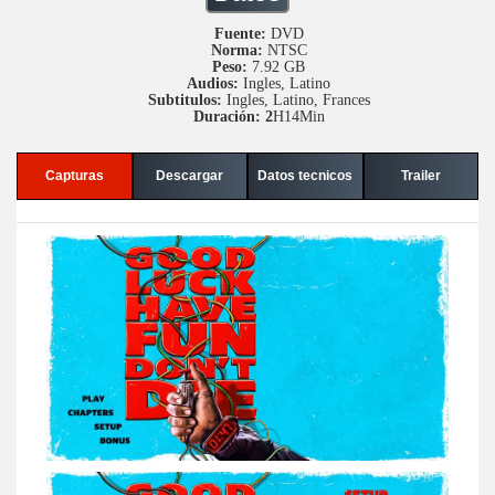
Fuente:
DVD
Norma:
NTSC
Peso:
7.92 GB
Audios:
Ingles, Latino
Subtitulos:
Ingles, Latino, Frances
Duración: 2
H14Min
Capturas
Descargar
Datos tecnicos
Trailer