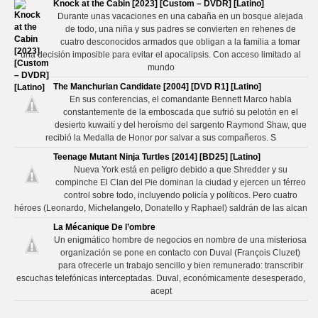
Knock at the Cabin [2023] [Custom – DVDR] [Latino]
Durante unas vacaciones en una cabaña en un bosque alejada
de todo, una niña y sus padres se convierten en rehenes de
cuatro desconocidos armados que obligan a la familia a tomar
una decisión imposible para evitar el apocalipsis. Con acceso limitado al
mundo
The Manchurian Candidate [2004] [DVD R1] [Latino]
En sus conferencias, el comandante Bennett Marco habla
constantemente de la emboscada que sufrió su pelotón en el
desierto kuwaití y del heroísmo del sargento Raymond Shaw, que
recibió la Medalla de Honor por salvar a sus compañeros. S
Teenage Mutant Ninja Turtles [2014] [BD25] [Latino]
Nueva York está en peligro debido a que Shredder y su
compinche El Clan del Pie dominan la ciudad y ejercen un férreo
control sobre todo, incluyendo policía y políticos. Pero cuatro
héroes (Leonardo, Michelangelo, Donatello y Raphael) saldrán de las alcan
La Mécanique De l’ombre
Un enigmático hombre de negocios en nombre de una misteriosa
organización se pone en contacto con Duval (François Cluzet)
para ofrecerle un trabajo sencillo y bien remunerado: transcribir
escuchas telefónicas interceptadas. Duval, económicamente desesperado,
acept