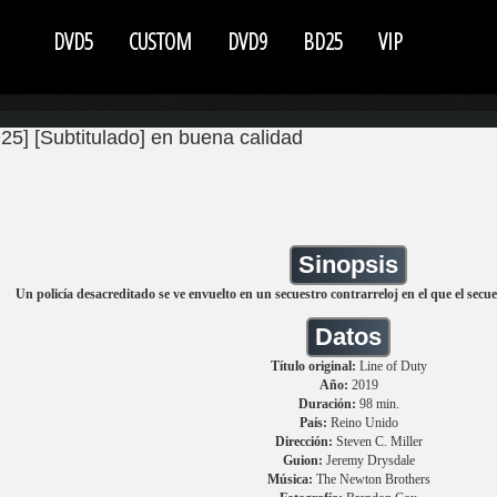
DVD5
CUSTOM
DVD9
BD25
VIP
25] [Subtitulado] en buena calidad
Sinopsis
Un policía desacreditado se ve envuelto en un secuestro contrarreloj en el que el secu
Datos
Título original:
Line of Duty
Año:
2019
Duración:
98 min.
País:
Reino Unido
Dirección:
Steven C. Miller
Guion:
Jeremy Drysdale
Música:
The Newton Brothers