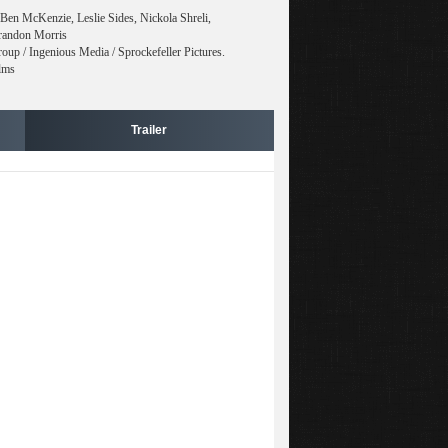
Ben McKenzie, Leslie Sides, Nickola Shreli,
randon Morris
p / Ingenious Media / Sprockefeller Pictures.
ilms
Trailer