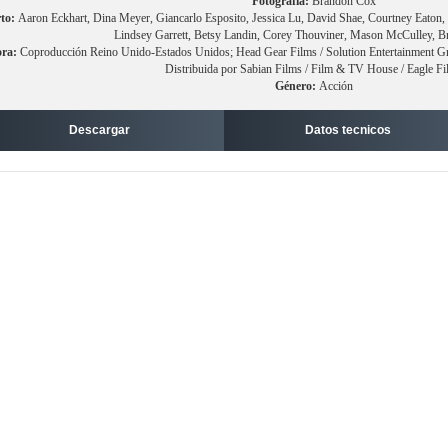
Fotografía:
Brandon Cox
to:
Aaron Eckhart, Dina Meyer, Giancarlo Esposito, Jessica Lu, David Shae, Courtney Eaton, 
Lindsey Garrett, Betsy Landin, Corey Thouviner, Mason McCulley, B
ora:
Coproducción Reino Unido-Estados Unidos; Head Gear Films / Solution Entertainment Grou
Distribuida por Sabian Films / Film & TV House / Eagle F
Género:
Acción
Descargar
Datos tecnicos