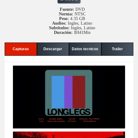
Fuente:
DVD
Norma:
NTSC
Peso:
4.35 GB
Audios:
Ingles, Latino
Subtitulos:
Ingles, Latino
Duración: 1
H41Min
Capturas
Descargar
Datos tecnicos
Trailer