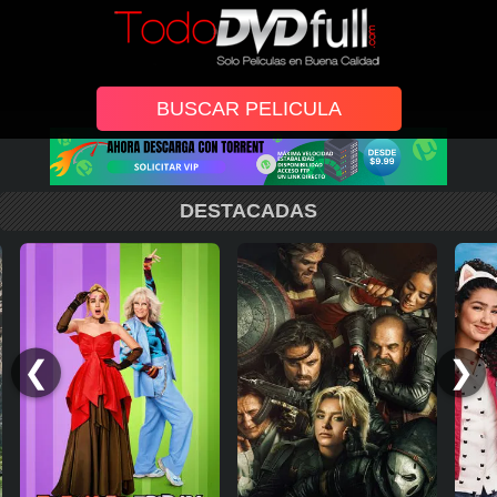
DESTACADAS
❮
❯