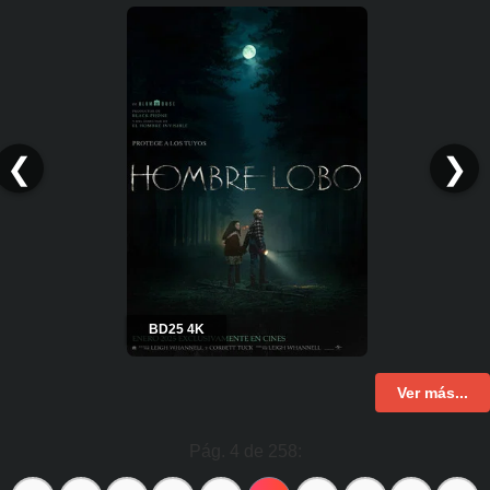
❮
❯
BD25 4K
Ver más...
Pág. 4 de 258: