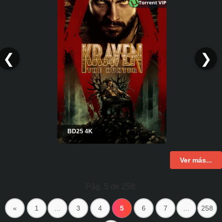
❮
❯
BD25 4K
Ver más...
Pág. 5 de 258:
«
1
...
3
4
5
6
7
...
258