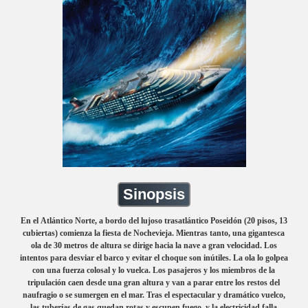
Sinopsis
En el Atlántico Norte, a bordo del lujoso trasatlántico Poseidón (20 pisos, 13
cubiertas) comienza la fiesta de Nochevieja. Mientras tanto, una gigantesca
ola de 30 metros de altura se dirige hacia la nave a gran velocidad. Los
intentos para desviar el barco y evitar el choque son inútiles. La ola lo golpea
con una fuerza colosal y lo vuelca. Los pasajeros y los miembros de la
tripulación caen desde una gran altura y van a parar entre los restos del
naufragio o se sumergen en el mar. Tras el espectacular y dramático vuelco,
las tuberías de gas quedan rotas y escupen fuego, y la electricidad falla