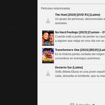
Peliculas relacionadas
The Hunt [2020] [DVD R1] [Latino]
Un grupo de personas, desconocidas ent
animales.
No Hard Feelings [2023] [Custom – D
Cuando está a punto de perder su casa
a alguien que salga en una cita con su 
Transformers One [2024] [BD25] [Lat
Es la historia jamás contada del orig
convertirse en enemigos acérrimos.
Desierto Sur [Latino]
Sofía (Marta Etura) es una joven españ
carta, devuelta al remitente, que su ma
Subscribe