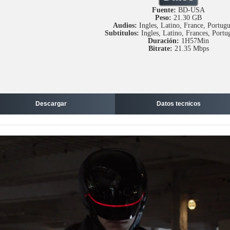
Fuente:
BD-USA
Peso:
21.30 GB
Audios:
Ingles, Latino, France, Portug
Subtitulos:
Ingles, Latino, Frances, Port
Duración:
1H57Min
Bitrate:
21.35 Mbps
Descargar
Datos tecnicos