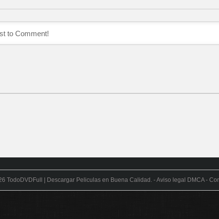
26
TodoDVDFull | Descargar Peliculas en Buena Calidad
. -
Aviso legal DMCA
-
Con