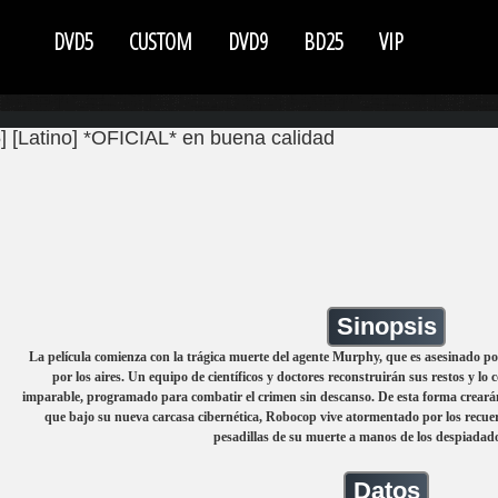
DVD5
CUSTOM
DVD9
BD25
VIP
 [Latino] *OFICIAL* en buena calidad
Sinopsis
La película comienza con la trágica muerte del agente Murphy, que es asesinado por
por los aires. Un equipo de científicos y doctores reconstruirán sus restos y lo
imparable, programado para combatir el crimen sin descanso. De esta forma crearán
que bajo su nueva carcasa cibernética, Robocop vive atormentado por los recu
pesadillas de su muerte a manos de los despiadado
Datos