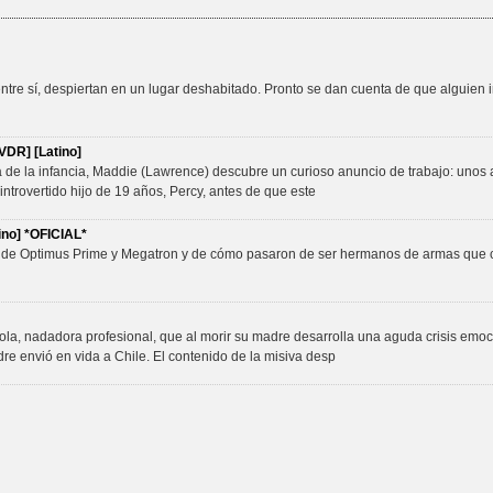
re sí, despiertan en un lugar deshabitado. Pronto se dan cuenta de que alguien in
VDR] [Latino]
 de la infancia, Maddie (Lawrence) descubre un curioso anuncio de trabajo: unos
introvertido hijo de 19 años, Percy, antes de que este
ino] *OFICIAL*
en de Optimus Prime y Megatron y de cómo pasaron de ser hermanos de armas que c
ola, nadadora profesional, que al morir su madre desarrolla una aguda crisis emoc
dre envió en vida a Chile. El contenido de la misiva desp