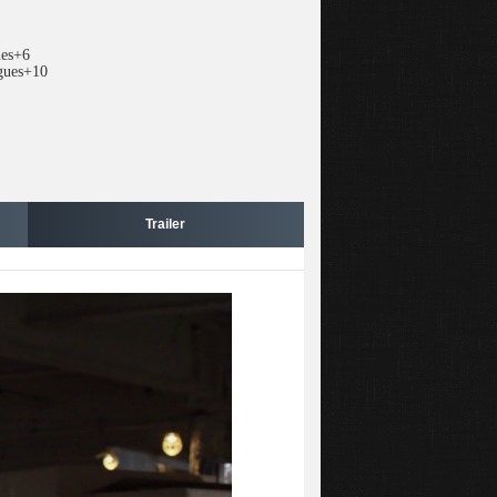
ues+6
ugues+10
Trailer