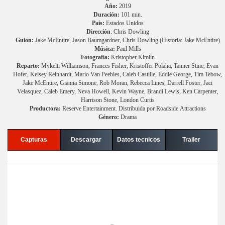
Año:
2019
Duración:
101 min.
País:
Estados Unidos
Dirección
: Chris Dowling
Guion:
Jake McEntire, Jason Baumgardner, Chris Dowling (Historia: Jake McEntire)
Música:
Paul Mills
Fotografía:
Kristopher Kimlin
Reparto:
Mykelti Williamson, Frances Fisher, Kristoffer Polaha, Tanner Stine, Evan
Hofer, Kelsey Reinhardt, Mario Van Peebles, Caleb Castille, Eddie George, Tim Tebow,
Jake McEntire, Gianna Simone, Rob Moran, Rebecca Lines, Darrell Foster, Jaci
Velasquez, Caleb Emery, Neva Howell, Kevin Wayne, Brandi Lewis, Ken Carpenter,
Harrison Stone, London Curtis
Productora:
Reserve Entertainment. Distribuida por Roadside Attractions
Género:
Drama
Capturas
Descargar
Datos tecnicos
Trailer