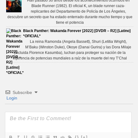
Han pasado 30 años desde los acontecimientos ocurridos en
Blade Runner (1982). El oficial K, un blade runner caza-
replicantes del Departamento de Policía de Los Ángeles,
descubre un secreto que ha estado enterrado durante mucho tiempo y que
tiene el potencia
Black Panther: Wakanda Forever [2022] [DVDR – R2] [Latino]
*OFICIAL*
La reina Ramonda (Angela Bassett), Shuri (Letitia Wright),
M’Baku (Winston Duke), Okoye (Danai Gurira) y las Dora Milaje
(incluida Florence Kasumba), luchan para proteger su nación de la
injerencia de potencias mundiales a raíz de la muerte del rey T’Chal
Subscribe
Login
{}
[+]