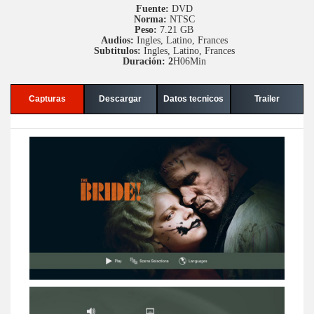
Fuente:
DVD
Norma:
NTSC
Peso:
7.21 GB
Audios:
Ingles, Latino, Frances
Subtitulos:
Ingles, Latino, Frances
Duración: 2
H06Min
Capturas
Descargar
Datos tecnicos
Trailer