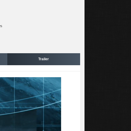
es
Trailer