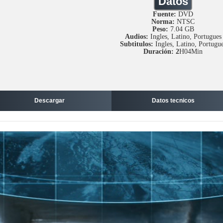
Datos
Fuente:
DVD
Norma:
NTSC
Peso:
7.04 GB
Audios:
Ingles, Latino, Portugues
Subtitulos:
Ingles, Latino, Portugu
Duración: 2
H04Min
Descargar
Datos tecnicos