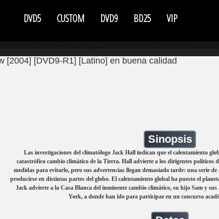
DVD5
CUSTOM
DVD9
BD25
VIP
 [2004] [DVD9-R1] [Latino] en buena calidad
Sinopsis
Las investigaciones del climatólogo Jack Hall indican que el calentamiento gl
catastrófico cambio climático de la Tierra. Hall advierte a los dirigentes político
medidas para evitarlo, pero sus advertencias llegan demasiado tarde: una serie d
producirse en distintas partes del globo. El calentamiento global ha puesto el plane
Jack advierte a la Casa Blanca del inminente cambio climático, su hijo Sam y su
York, a donde han ido para participar en un concurso académ