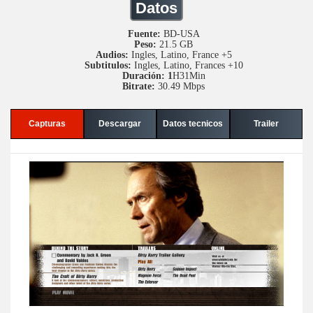
Datos
Fuente:
BD-USA
Peso:
21.5 GB
Audios:
Ingles, Latino, France +5
Subtitulos:
Ingles, Latino, Frances +10
Duración: 1
H31Min
Bitrate:
30.49 Mbps
Capturas
Descargar
Datos tecnicos
Trailer