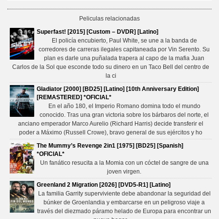
Peliculas relacionadas
Superfast! [2015] [Custom – DVDR] [Latino]
El policía encubierto, Paul White, se une a la banda de
corredores de carreras ilegales capitaneada por Vin Serento. Su
plan es darle una puñalada trapera al capo de la mafia Juan
Carlos de la Sol que esconde todo su dinero en un Taco Bell del centro de
la ci
Gladiator [2000] [BD25] [Latino] [10th Anniversary Edition]
[REMASTERED] *OFICIAL*
En el año 180, el Imperio Romano domina todo el mundo
conocido. Tras una gran victoria sobre los bárbaros del norte, el
anciano emperador Marco Aurelio (Richard Harris) decide transferir el
poder a Máximo (Russell Crowe), bravo general de sus ejércitos y ho
The Mummy’s Revenge 2in1 [1975] [BD25] [Spanish]
*OFICIAL*
Un fanático resucita a la Momia con un cóctel de sangre de una
joven virgen.
Greenland 2 Migration [2026] [DVD5-R1] [Latino]
La familia Garrity superviviente debe abandonar la seguridad del
búnker de Groenlandia y embarcarse en un peligroso viaje a
través del diezmado páramo helado de Europa para encontrar un