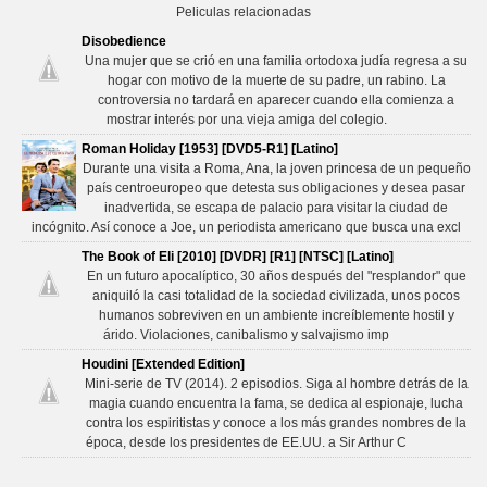
Peliculas relacionadas
Disobedience
Una mujer que se crió en una familia ortodoxa judía regresa a su
hogar con motivo de la muerte de su padre, un rabino. La
controversia no tardará en aparecer cuando ella comienza a
mostrar interés por una vieja amiga del colegio.
Roman Holiday [1953] [DVD5-R1] [Latino]
Durante una visita a Roma, Ana, la joven princesa de un pequeño
país centroeuropeo que detesta sus obligaciones y desea pasar
inadvertida, se escapa de palacio para visitar la ciudad de
incógnito. Así conoce a Joe, un periodista americano que busca una excl
The Book of Eli [2010] [DVDR] [R1] [NTSC] [Latino]
En un futuro apocalíptico, 30 años después del "resplandor" que
aniquiló la casi totalidad de la sociedad civilizada, unos pocos
humanos sobreviven en un ambiente increíblemente hostil y
árido. Violaciones, canibalismo y salvajismo imp
Houdini [Extended Edition]
Mini-serie de TV (2014). 2 episodios. Siga al hombre detrás de la
magia cuando encuentra la fama, se dedica al espionaje, lucha
contra los espiritistas y conoce a los más grandes nombres de la
época, desde los presidentes de EE.UU. a Sir Arthur C