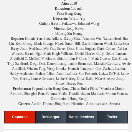
Año:
2019
Duración:
105 min.
País:
Hong Kong
Dirección:
Wilson Yip
Guion:
Hiroshi Fukazawa, Edmond Wong
Música:
Kenji Kawai
bCheng Siu-Keung
Reparto:
Donnie Yen, Scott Adkins, Danny Chan, Vanness Wu, Nathan Head, Jim
Liu, Kent Cheng, Mark Strange, Nicola Stuart-Hill, David Johnson Wood, Linda-Jean
Barry, Jason Redshaw, Wu Yue, Steven Dasz, Grace Englert, Chris Collins, Adrian
Wheeler, Ka-nin Ngo, Mark Hugh-Williams, David Charles-Cully, Debra Tennant,
Archibald C. McColl IV, Khariis Ubiaro, John F. Cruz, T. Mark Owens, Dale Grant,
Troy Sandford, Diego Dati, Darren Leung, Janine Bromhead, Maksim Garbuzov, Awale
Abdillahi, Winson Ting, Vicky Crooke, Hannah Templeton-Cox, Zachary Ladkin,
Harley Anderson, Bethan Talbot, Amin Jaafoura, Sue Foxcroft, Letizia De’Nai, Jamie
Vee, Christy Louise Cormack, Ianthe Shirley, Omar Kalik, Nico Amedeo, Jacqui
Rowen, Stacey Fox
Productora:
Coproducción Hong Kong-China; Bullet Films / Mandarin Motion
Pictures / Shanghai Bona Cultural Media. Distribuida por Mandarin Motion Pictures
Distribution [Hong Kong]
Género:
Acción. Drama | Biográfico. Histórico. Artes marciales. Secuela
Capturas
Descargar
Datos tecnicos
Trailer